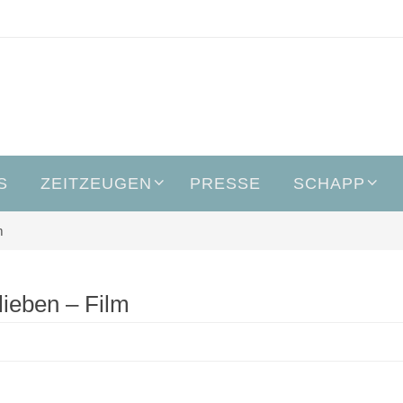
S
ZEITZEUGEN
PRESSE
SCHAPP
m
eben – Film